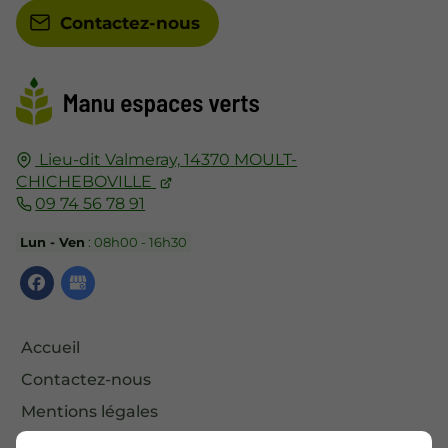
Contactez-nous
Lieu-dit Valmeray,
14370
MOULT-
CHICHEBOVILLE
09 74 56 78 91
Lun - Ven
: 08h00 - 16h30
Accueil
Contactez-nous
Mentions légales
Plan du site