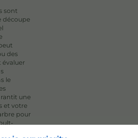
s sont
de découpe
el
e
 peut
ou des
t évaluer
ns
s le
es
rantit une
 et votre
'arbre pour
oult-