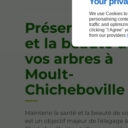
Your priva
We use Cookies to
personalising conte
Préserver la 
traffic and optimizi
clicking "I Agree" 
from our providers
et la beauté 
vos arbres à
Moult-
Chicheboville
Maintenir la santé et la beauté de v
est un objectif majeur de l'élagage 