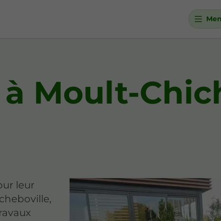
Me
 à Moult-Chic
our leur
icheboville,
travaux