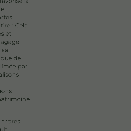
favorise la
re
rtes,
irer. Cela
s et
élagage
 sa
tique de
blimée par
alisons
tions
 patrimoine
s arbres
ult-