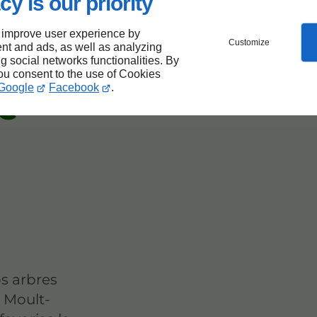
cy is our priority
 improve user experience by
Customize
nt and ads, as well as analyzing
santé
ng social networks functionalities. By
you consent to the use of Cookies
Google
Facebook
.
de
os arbres
à Moult-