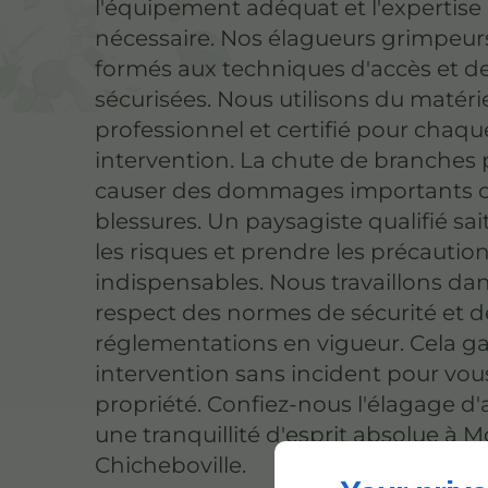
l'équipement adéquat et l'expertise
nécessaire. Nos élagueurs grimpeur
formés aux techniques d'accès et 
sécurisées. Nous utilisons du matéri
professionnel et certifié pour chaqu
intervention. La chute de branches
causer des dommages importants 
blessures. Un paysagiste qualifié sai
les risques et prendre les précautio
indispensables. Nous travaillons dan
respect des normes de sécurité et d
réglementations en vigueur. Cela ga
intervention sans incident pour vous
propriété. Confiez-nous l'élagage d
une tranquillité d'esprit absolue à M
Chicheboville.