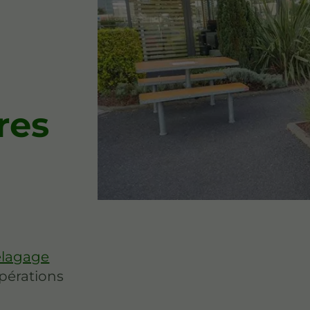
res
'élagage
pérations